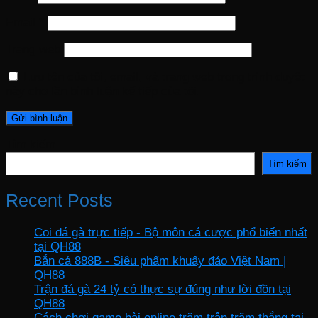
Email
*
Trang web
Lưu tên của tôi, email, và trang web trong trình duyệt
này cho lần bình luận kế tiếp của tôi.
Tìm kiếm
Tìm kiếm
Recent Posts
Coi đá gà trực tiếp - Bộ môn cá cược phổ biến nhất
tại QH88
Bắn cá 888B - Siêu phẩm khuấy đảo Việt Nam |
QH88
Trận đá gà 24 tỷ có thực sự đúng như lời đồn tại
QH88
Cách chơi game bài online trăm trận trăm thắng tại