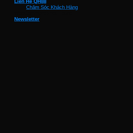
Liên Hệ QH88
Chăm Sóc Khách Hàng
WooCommerce not Found
Newsletter