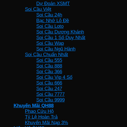
Dự Đoán XSMT
Soi Cầu Việt
Soi Cầu 24h
Bạc Nhớ Lô Đề
Soi Cầu Loto
Soi Cầu Dương Khánh
Soi Cầu 1 Số Duy Nhất
Soi Cầu Wap
Soi Cầu Ngũ Hành
Soi Cầu Chuẩn Nhất
Soi Cầu 555
Soi Cầu 888
Soi Cầu 366
Soi Cầu Vip 4 Số
Soi Cầu 666
Soi Cầu 247
Soi Cầu 7777
Soi Cầu 9999
Khuyến Mãi QH88
Phao Cứu Hộ
Tỷ Lệ Hoàn Trả
Khuyến Mãi Nạp 3%