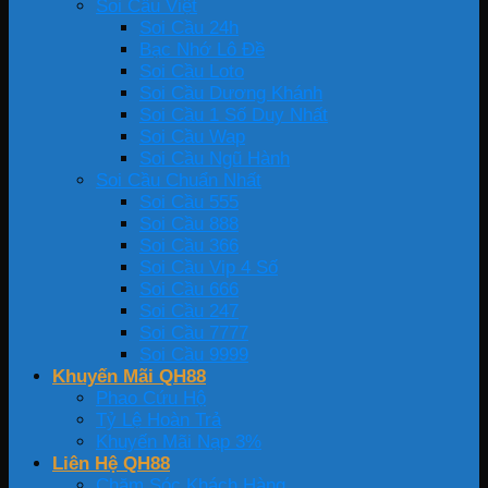
Soi Cầu Việt
Soi Cầu 24h
Bạc Nhớ Lô Đề
Soi Cầu Loto
Soi Cầu Dương Khánh
Soi Cầu 1 Số Duy Nhất
Soi Cầu Wap
Soi Cầu Ngũ Hành
Soi Cầu Chuẩn Nhất
Soi Cầu 555
Soi Cầu 888
Soi Cầu 366
Soi Cầu Vip 4 Số
Soi Cầu 666
Soi Cầu 247
Soi Cầu 7777
Soi Cầu 9999
Khuyến Mãi QH88
Phao Cứu Hộ
Tỷ Lệ Hoàn Trả
Khuyến Mãi Nạp 3%
Liên Hệ QH88
Chăm Sóc Khách Hàng