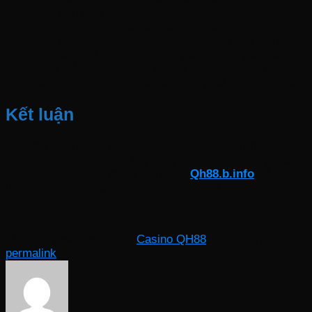
may gặp phải
Không nên chơi quá đà tránh việc ảnh hưởng đến
sức khỏe, tâm trạng và công việc của bản thân
Bancah5 chỉ là một trò chơi giải trí giúp giải tỏa
căng thẳng chứ không phải là công cụ kiếm tiền lâu
dài chính vì thế cho nên anh em phải biết kiểm soát
Kết luận
Hiện đại - tiện ích - phù hợp với mọi người là những đánh
giá chung về cửa game này. Hãy nhanh tay tham gia bắn
cá săn thưởng cực đã tại
bancah5
Qh88.b.info
để trở
thành chủ nhân của những phần thưởng khủng.
This entry was posted in
Casino QH88
. Bookmark the
permalink
.