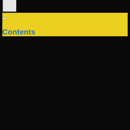
Contents
Bancah5
là tên gọi của đơn vị sáng lập ra loại game này,
ngoài ra họ còn có rất nhiều loại game khác liên quan đến
thể loại giải trí online khác. Một trong những dịch vụ
được cộng đồng game thủ châu Á cũng như Việt Nam
ủng hộ đó chính là bắn cá. Địa chỉ này cũng chính là một
nhà cung cấp game liên kết trực tiếp với nhiều nhà cái uy
tín, hiện đại đang có mặt trên thị trường.
Chính thức ra mắt siêu phẩm bắn cá vào năm
2020,
bancah5
này đã trở thành một cơn sốt
trào lưu và trở thành trò chơi dẫn đầu về
doanh thu và số lượng người tham gia chỉ sau
2 tháng ra mắt. Không chỉ dừng lại ở trò chơi
trọng điểm là bắn cá săn thưởng mà cửa game
còn hỗ trợ đa năng những mini game hấp dẫn