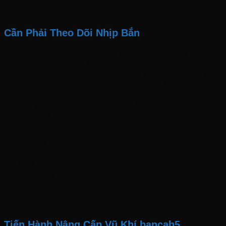
Anh em phải săn nhiều loại sinh vật khác nhau
Cần Phải Theo Dõi Nhịp Bắn
Tấn công mục tiêu không phải là cứ bắn dồn dập và nhả
đạn liên tục mà chính là kiểm soát được nhịp bắn của
mình. “Chậm mà chắc” chính là điều mà các cao thủ hay
sử dụng khi tham gia săn thưởng và cũng là một lời nhắc
nhở dành cho mọi người. Thay vì cứ tấn công liên tục thì
anh em phải biết khi nào mình cần bắn nhanh và khi nào
mình cần rải đạn từ từ.
Chiến thuật bắn rải đạn giúp cho người chơi có thể tiết
kiệm đạn ở mức tối đa mà vẫn săn hạ được mục tiêu. Để
có thể áp dụng chiến thuật hay ho này vào ván game, anh
em phải biết xác định được mình sẽ hạ gục những sinh
vật vào, lưu ý những loại cá đấy phải nằm trong tầm thu
phục được. Thay vì bắn liên tục từ khi nó xuất hiện thì
anh em chỉ cần đợi mục tiêu đến gần và bắn một cách
chính xác là được.
Tiến Hành Nâng Cấp Vũ Khí bancah5