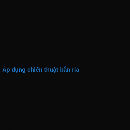
Nếu người chơi vẫn muốn săn thưởng mục tiêu lớn hơn
là tốn thời gian với các mục tiêu nhỏ lẻ thì chiến thuật
bắn tiến lùi sẽ là lựa chọn hàng đầu cho bạn. Anh em có
thể áp dụng cách tiến hành xả đạn dồn dập, liên tục vào
thân cá và giảm dần nhịp độ vào thời gian sau.
Nhịp bắn ở thời gian sau có thể tương ứng 3 đến 5 viên
và cho đến khi bạn nhận thấy cá lớn đã bắt đầu đuối sức
thì bắt đầu tăng lớn lượng đạn. Tiếp tục thực hiện việc xả
đạn dồn dập như giai đoạn đầu và anh em sẽ hạ gục
được mục tiêu nhanh chóng trong
game bắn cá lậu.
Áp dụng chiến thuật bắn ria
Thông thường đối với anh em tân thủ thì sai lầm ai cũng
mắc phải là chỉ chăm chú vào các loài sinh vật lớn hơn
và bỏ qua các sinh vật nhỏ trong bàn chơi. Điều này rất
mạo hiểu vì thực chất muốn tiêu diệt thứ lớn hơn thì bạn
cũng phải bỏ ra cái giá tương đương.
Thêm vào đó nếu đạn lạc và hạ gục các sinh vật nhỏ hơn
thì xu thưởng cũng không được tính vào cho người chơi.
Vậy nên áp dụng chiến thuật chơi ria sẽ mang lại cho mọi