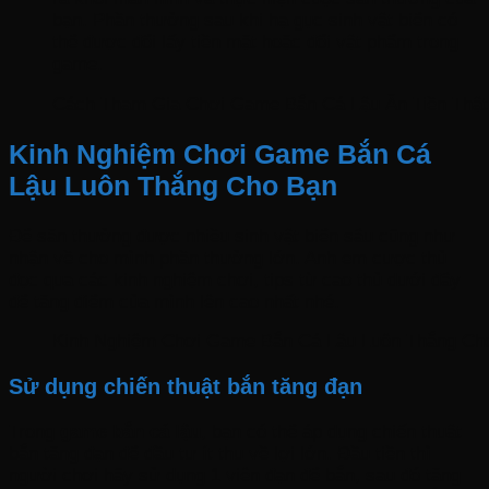
bạn. Phần thưởng sau khi hạ gục sinh vật biển có
thể được đổi lấy tiền mặt hoặc đổi vật phẩm trong
game.
Cách Tham Gia Chơi Game Bắn Cá Lậu Ăn Tiền Thật
Kinh Nghiệm Chơi Game Bắn Cá
Lậu Luôn Thắng Cho Bạn
Để săn thưởng được nhiều sinh vật biển sâu cũng như
nhận về cho mình phần thưởng lớn. Anh em cược thủ
đọc qua các kinh nghiệm chơi, tips từ cao thủ dưới đây
để tăng điểm của mình lên cao nhất nhé.
Kinh Nghiệm Chơi Game Bắn Cá Lậu Luôn Thắng Ch
Sử dụng chiến thuật bắn tăng đạn
Trong
game bắn cá lậu
, bạn có thể áp dụng chiến thuật
bắn tăng đạn để đầu tư ít thu về lợi lớn. Đầu tiền thì
người chơi hãy sử dụng 1 viên đạn để bắn, sau đó tăng