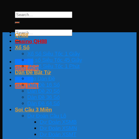
Skip
to
content
QH88
Casino QH88
Xổ Số
Xổ Số Siêu Tốc 1 Giây
Xổ số Siêu Tốc 45 Giây
đăng ký
Xổ Số Siêu Tốc 1 Phút
đăng nhập
Dàn Đề Bất Tử
Tạo Dàn Đề
đăng ký
Dàn Đề 16 Số
đăng nhập
Dàn Đề 20 Số
Dàn Đề 36 Số
Dàn Đề 64 Số
Soi Cầu 3 Miền
Dự Đoán Cầu Lô
Dự Đoán XSMB
Dự Đoán XSMN
Dự Đoán XSMT