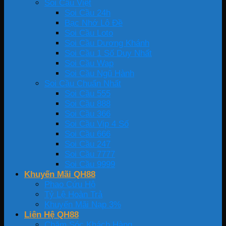
Soi Cầu Việt
Soi Cầu 24h
Bạc Nhớ Lô Đề
Soi Cầu Loto
Soi Cầu Dương Khánh
Soi Cầu 1 Số Duy Nhất
Soi Cầu Wap
Soi Cầu Ngũ Hành
Soi Cầu Chuẩn Nhất
Soi Cầu 555
Soi Cầu 888
Soi Cầu 366
Soi Cầu Vip 4 Số
Soi Cầu 666
Soi Cầu 247
Soi Cầu 7777
Soi Cầu 9999
Khuyến Mãi QH88
Phao Cứu Hộ
Tỷ Lệ Hoàn Trả
Khuyến Mãi Nạp 3%
Liên Hệ QH88
Chăm Sóc Khách Hàng