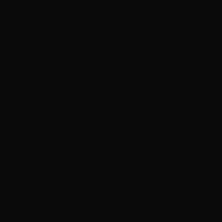
Kinh nghiệm, mẹo chơi để săn thưởng sinh vật biển trực
tuyến hiệu quả đã được chia sẻ đầy đủ trên đây cho anh
em. Tuy nhiên để sử dụng các kinh nghiệm này hiệu quả
nhất thì bạn đọc qua lưu ý sau đây nhé:
Khi vào
game bắn cá lậu
anh em đừng vội chơi
ngay mà hãy mở bảng hướng dẫn ra để đọc qua các
loại tính năng đang có. Tìm hiểu về hệ số thưởng
của các loài sinh vật để biết được loài nào thì nhiều
thưởng nhất và săn chúng.
Đừng quá tham lam với cái lợi trước mắt và tiến
hành săn xu với mức đạn cao nhất ngay từ đầu. Mọi
người cũng nên cẩn thận với loài boss lớn trong
game ở giai đoạn đầu, nếu súng của bạn không
mạnh thì sẽ không thể hạ gục boss nhanh được.
Giữ bình tĩnh trong quá trình săn cá, lựa chọn cho
bản thân một chiến thuật chơi phù hợp. Nếu anh em
cảm thấy mệt mỏi khi săn xu thời gian dài thì tốt
nhất nên nghỉ ngơi để lấy lại trạng thái rồi vào chơi
lại nhé.
Lưu Ý Giúp Cho Bạn Sử Dụng Kinh Nghiệm Bắn Cá Đ