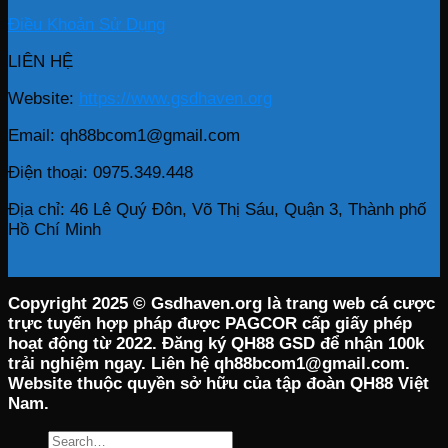
Điều Khoản Sử Dụng
LIÊN HỆ
Website:
https://www.gsdhaven.org
Email:
qh88bcom1@gmail.com
Điện thoại: 0975.349.448
Địa chỉ: 46 Lê Quý Đôn, Võ Thị Sáu, Quận 3, Thành phố
Hồ Chí Minh
Copyright 2025 © Gsdhaven.org là trang web cá cược
trực tuyến hợp pháp được PAGCOR cấp giấy phép
hoạt động từ 2022. Đăng ký QH88 GSD để nhận 100k
trải nghiệm ngay. Liên hệ
qh88bcom1@gmail.com
.
Website thuộc quyền sở hữu của tập đoàn QH88 Việt
Nam.